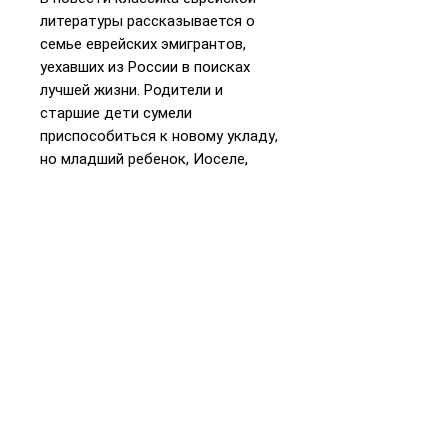
литературы рассказывается о
семье еврейских эмигрантов,
уехавших из России в поисках
лучшей жизни. Родители и
старшие дети сумели
приспособиться к новому укладу,
но младший ребенок, Иоселе,
оказался не в силах изменить
религиозным традициям и
привыкнуть к американской
действительности...
📞
+972 54-452-4969
Телефон и
WhatsApp
Подарочная карта