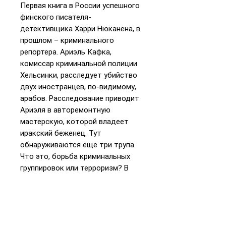
Первая книга в России успешного
финского писателя-
детективщика Харри Нюканена, в
прошлом – криминального
репортера. Ариэль Кафка,
комиссар криминальной полиции
Хельсинки, расследует убийство
двух иностранцев, по-видимому,
арабов. Расследование приводит
Ариэля в авторемонтную
мастерскую, которой владеет
иракский беженец. Тут
обнаруживаются еще три трупа.
Что это, борьба криминальных
группировок или терроризм? В
дело вмешиваются полиция
государственной безопасности и
посольство Израиля, но Ариэль
ведет расследование на шаг
впереди и не поддается