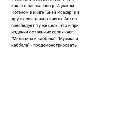
как это рассказано р. Ицхаком
Когеном в книге "Бней Исахар" и в
других священных книгах. Автор
преследует ту же цель, что и при
издании остальных своих книг:
"Медицина и каббала", "Музыка и
каббала" - продемонстрировать
значение иудаизма и его связь с
древней мудростью и
актуальными вопросами
современного знания.
📞
+972 54-452-4969
Телефон и
WhatsApp
Подарочная карта