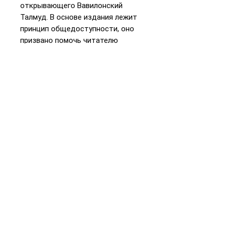
открывающего Вавилонский
Талмуд. В основе издания лежит
принцип общедоступности, оно
призвано помочь читателю
самостоятельно познакомиться
с полным текстом Талмуда на
русском языке. Перевод
сопровождается краткими
комментариями, опирающимися
на комментарии крупнейшего
средневекового ученого-
талмудиста Раши. В дальнейшем
планируется выпустить в свет
перевод всех трактатов Талмуда.
📞
+972 54-452-4969