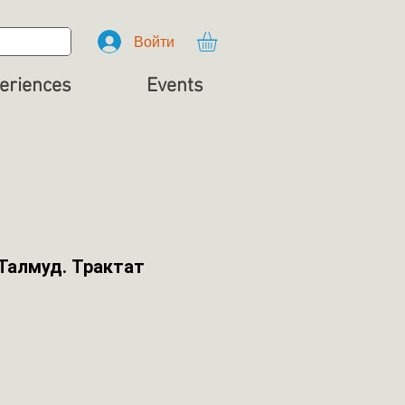
Войти
eriences
Events
Талмуд. Трактат