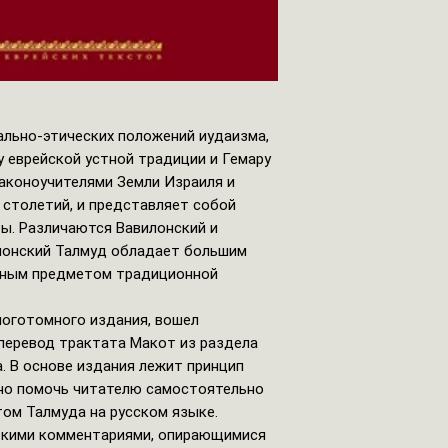
ально-этических положений иудаизма,
 еврейской устной традиции и Гемару
законоучителями Земли Израиля и
 столетий, и представляет собой
ы. Различаются Вавилонский и
лонский Талмуд обладает большим
вным предметом традиционной
ноготомного издания, вошел
 перевод трактата Макот из раздела
. В основе издания лежит принцип
но помочь читателю самостоятельно
ом Талмуда на русском языке.
ткими комментариями, опирающимися