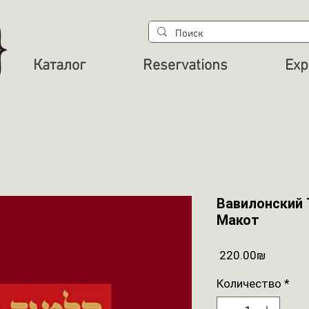
Каталог
Reservations
Exp
Вавилонский 
Макот
Цена
‏220.00 ‏₪
Количество
*