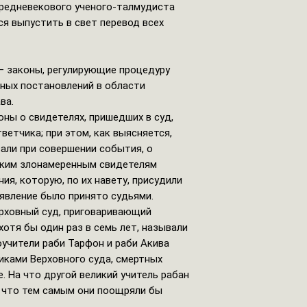
средневекового ученого-талмудиста
ся выпустить в свет перевод всех
– законы, регулирующие процедуру
ных постановлений в области
ва.
оны о свидетелях, пришедших в суд,
ветчика; при этом, как выясняется,
вали при совершении события, о
аким злонамеренным свидетелям
ия, которую, по их навету, присудили
аявление было принято судьями.
ерховный суд, приговаривающий
хотя бы один раз в семь лет, называли
учители раби Тарфон и раби Акива
никами Верховного суда, смертных
. На что другой великий учитель рабан
, что тем самым они поощряли бы