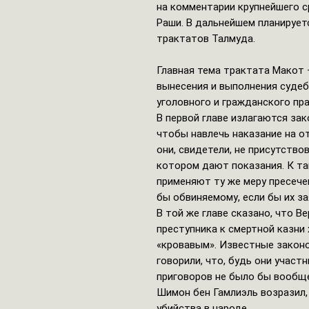
на комментарии крупнейшего 
Раши. В дальнейшем планирует
трактатов Талмуда.
Главная тема трактата Макот 
вынесения и выполнения судеб
уголовного и гражданского пра
В первой главе излагаются зак
чтобы навлечь наказание на от
они, свидетели, не присутство
котором дают показания. К т
применяют ту же меру пресечен
бы обвиняемому, если бы их з
В той же главе сказано, что В
преступника к смертной казни 
«кровавым». Известные законо
говорили, что, будь они участ
приговоров не было бы вообще
Шимон бен Гамлиэль возразил
убийства в народе.