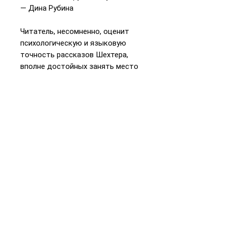
— Дина Рубина
Читатель, несомненно, оценит
психологическую и языковую
точность рассказов Шехтера,
вполне достойных занять место
в антологии лучших рассказов о
любви, написанных на русском
языке. — Петр Люкимсон
Я давно и пристрастно слежу за
творчеством талантливого
Якова Шехтера, автора очень
вдумчивого и несуетливого. По-
моему, у него большое и светлое
литературное будущее. —
Григорий Канович