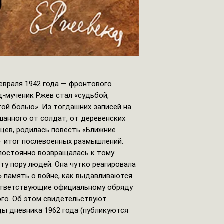
февраля 1942 года — фронтового
д-мученик Ржев стал «судьбой,
ой болью». Из тогдашних записей на
шанного от солдат, от деревенских
мцев, родилась повесть «Ближние
— итог послевоенных размышлений:
 постоянно возвращалась к тому
 ту пору людей. Она чутко реагировала
» память о войне, как выдавливаются
ответствующие официальному обряду
го. Об этом свидетельствуют
ы дневника 1962 года (публикуются