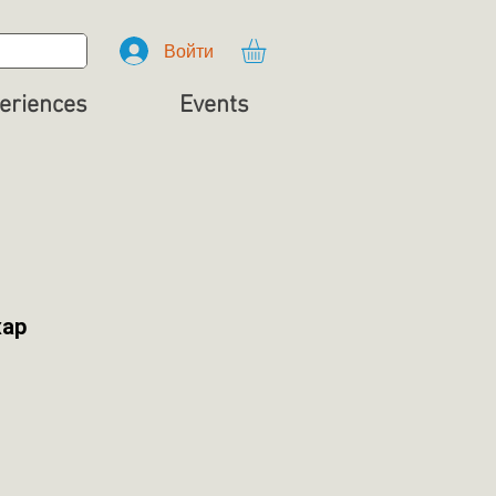
Войти
eriences
Events
ар