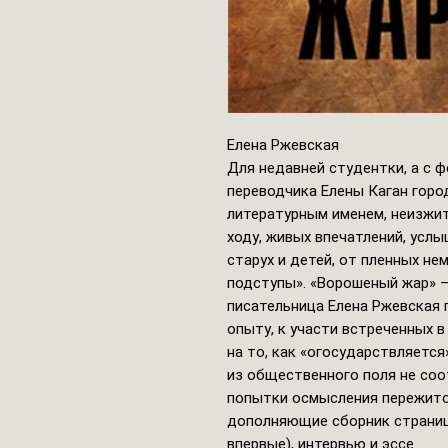
Елена Ржевская
Для недавней студентки, а с 
переводчика Елены Каган горо
литературным именем, неизжит
ходу, живых впечатлений, услы
старух и детей, от пленных не
подступы». «Ворошеный жар» 
писательница Елена Ржевская
опыту, к участи встреченных в
на то, как «огосударствляется
из общественного поля не со
попытки осмысления пережито
дополняющие сборник страниц
впервые), интервью и эссе.