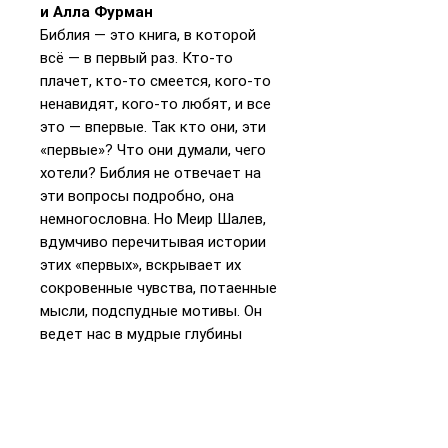
и Алла Фурман
Библия — это книга, в которой
всё — в первый раз. Кто-то
плачет, кто-то смеется, кого-то
ненавидят, кого-то любят, и все
это — впервые. Так кто они, эти
«первые»? Что они думали, чего
хотели? Библия не отвечает на
эти вопросы подробно, она
немногословна. Но Меир Шалев,
вдумчиво перечитывая истории
этих «первых», вскрывает их
сокровенные чувства, потаенные
мысли, подспудные мотивы. Он
ведет нас в мудрые глубины
библейского текста, и мы
благодарны ему за это
волнующее, драматическое,
полное неожиданностей и