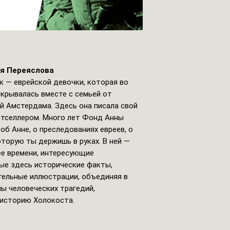
ия Переяслова
к — еврейской девочки, которая во
крывалась вместе с семьей от
й Амстердама. Здесь она писала свой
стселлером. Много лет Фонд Анны
б Анне, о преследованиях евреев, о
которую ты держишь в руках. В ней —
ее времени, интересующие
ые здесь исторические факты,
тельные иллюстрации, объединяя в
ы человеческих трагедий,
историю Холокоста.