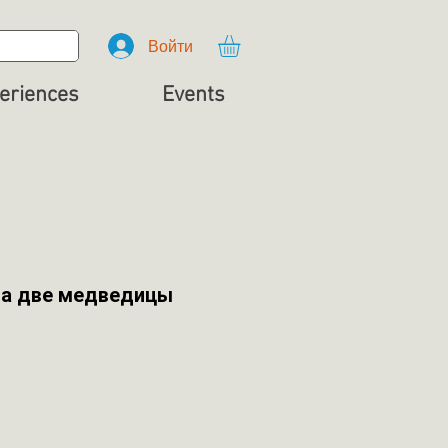
Войти
eriences
Events
са две медведицы