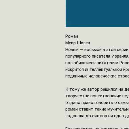
Роман
Меир Шалев
Новый — восьмой в этой серии
популярного писателя Израиля,
полюбившиеся читателям Росси
искрится интеллектуальной иро
подлинные человеческие стра
К тому же автор решился на де
творчестве повествование ве
отдано право говорить о самы
роман ставит такие мучительн
задавала до сих пор ни одна д