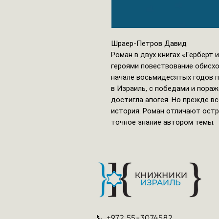
Шраер-Петров Давид
Роман в двух книгах «Герберт
героями повествование обисхо
начале восьмидесятых годов п
в Израиль, с победами и пораж
достигла апогея. Но прежде вс
история. Роман отличают ост
точное знание автором темы.
📞
+972 55-3074582