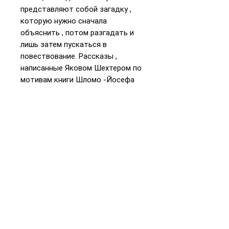
представляют собой загадку ,
которую нужно сначала
объяснить , потом разгадать и
лишь затем пускаться в
повествование. Рассказы ,
написанные Яковом Шехтером по
мотивам книги Шломо -Йосефа
Зевина , - это попытка перевести
почти неуловимое обаяние
устных историй в жанр
художественной литературы.
📞
+972 54-452-4969
Телефон и
WhatsApp
Подарочная карта