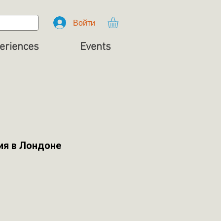
Войти
eriences
Events
ия в Лондоне