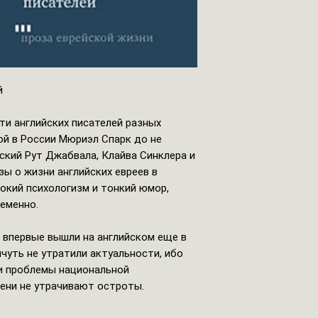
й
ти английских писателей разных
ой в России Мюриэл Спарк до не
сский Рут Джабвала, Клайва Синклера и
зы о жизни английских евреев в
окий психологизм и тонкий юмор,
ременно.
 впервые вышли на английском еще в
чуть не утратили актуальности, ибо
и проблемы национальной
ени не утрачивают остроты.