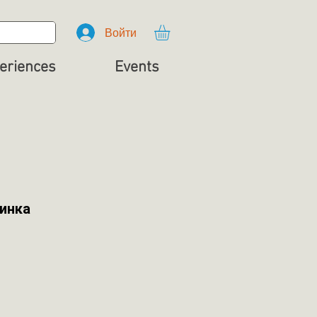
Войти
eriences
Events
инка