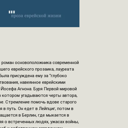
дний роман основоположника современной
шего еврейского прозаика, лауреата
ыла присуждена ему за ''глубоко
твования, навеянное еврейскими
-Йосефа Агнона. Буря Первой мировой
 в котором угадываются черты автора,
е. Стремление помочь вдове старого
 в путь. Он едет в Лейпциг, потом в
ащается в Берлин, где мыкается в
я о встреченных людях, ужасах войны,