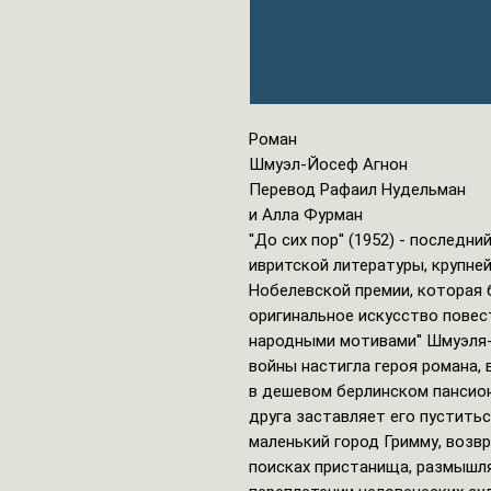
Роман
Шмуэл-Йосеф Агнон
Перевод Рафаил Нудельман
и Алла Фурман
''До сих пор'' (1952) - после
ивритской литературы, крупней
Нобелевской премии, которая б
оригинальное искусство повес
народными мотивами'' Шмуэля
войны настигла героя романа,
в дешевом берлинском пансион
друга заставляет его пуститься
маленький город Гримму, возвр
поисках пристанища, размышля