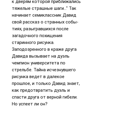
к дверям которой приближались
тяжелые страшные шаги..." Так
начинает семиклассник Давид
свой рассказ о странных собы­
тиях, разыгравшихся после
загадочного похищения
старинного рисунка.
Заподозренного в краже друга
Давида вызывает на дуэль
чемпион университета по
стрельбе. Тайна исчезнувшего
рисунка ведет в далекое
прошлое, и только Давид знает,
как предотвратить дуэль и
спасти друга от верной гибели.
Но успеет ли он?
Этой повестью известного
израильского писателя Давида
Гроссмана зачитываются