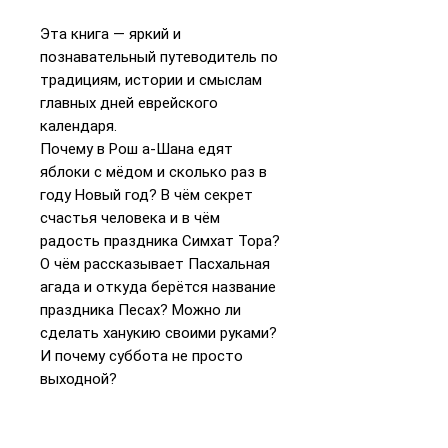
Эта книга — яркий и
познавательный путеводитель по
традициям, истории и смыслам
главных дней еврейского
календаря.
Почему в Рош а-Шана едят
яблоки с мёдом и сколько раз в
году Новый год? В чём секрет
счастья человека и в чём
радость праздника Симхат Тора?
О чём рассказывает Пасхальная
агада и откуда берётся название
праздника Песах? Можно ли
сделать ханукию своими руками?
И почему суббота не просто
выходной?
Написанная увлекательно и
интересно, книга подойдёт и
детям, и взрослым — всем, кто