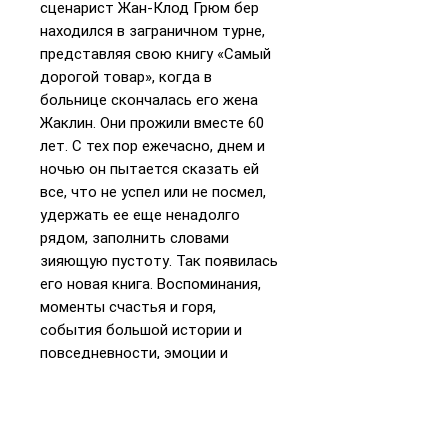
сценарист Жан-Клод Грюм бер
находился в заграничном турне,
представляя свою книгу «Самый
дорогой товар», когда в
больнице скончалась его жена
Жаклин. Они прожили вместе 60
лет. С тех пор ежечасно, днем и
ночью он пытается сказать ей
все, что не успел или не посмел,
удержать ее еще ненадолго
рядом, заполнить словами
зияющую пустоту. Так появилась
его новая книга. Воспоминания,
моменты счастья и горя,
события большой истории и
повседневности, эмоции и
чувства, признания, спонтанные и
обдуманные, шероховатые,
живые, щемящие. Мозаика
скорби и радости, «веселая и