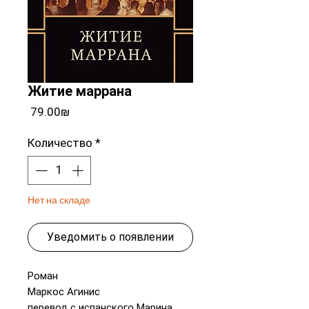
Житие маррана
Цена
‏79.00 ‏₪
Количество
*
Нет на складе
Уведомить о появлении
Роман
Маркос Агинис
перевод с испанского Марина