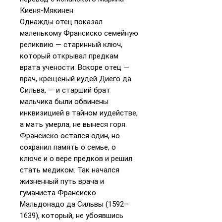
Киеня-Мякинен
Однажды отец показал
маленькому Франсиско семейную
реликвию — старинный ключ,
который открывал предкам
врата учености. Вскоре отец —
врач, крещеный иудей Диего да
Сильва, — и старший брат
мальчика были обвинены
инквизицией в тайном иудействе,
а мать умерла, не вынеся горя.
Франсиско остался один, но
сохранил память о семье, о
ключе и о вере предков и решил
стать медиком. Так начался
жизненный путь врача и
гуманиста Франсиско
Мальдонадо да Сильвы (1592–
1639), который, не убоявшись