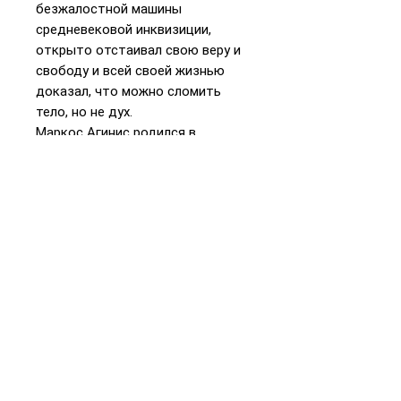
безжалостной машины
средневековой инквизиции,
открыто отстаивал свою веру и
свободу и всей своей жизнью
доказал, что можно сломить
тело, но не дух.
Маркос Агинис родился в
Аргентине в 1935 году в семье
еврейских иммигрантов. Еще
ребенком он узнал, что вся его
родственники в Европе были
убиты нацистами. Агинис
считает, что именно это
побудило его стать писателем.
Роман «Житие маррана», впервые
опубликованный в 1991 году, стал
результатом огромной архивной
работы автора.