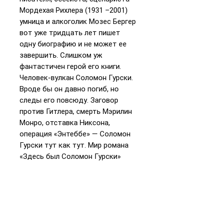
Мордехая Рихлера (1931 –2001)
умница и алкоголик Мозес Бергер
вот уже тридцать лет пишет
одну биографию и не может ее
завершить. Слишком уж
фантастичен герой его книги.
Человек-вулкан Соломон Гурски.
Вроде бы он давно погиб, но
следы его повсюду. Заговор
против Гитлера, смерть Мэрилин
Монро, отставка Никсона,
операция «Энтеббе» — Соломон
Гурски тут как тут. Мир романа
«Здесь был Соломон Гурски»
многопланов и широк. Евреи,
эскимосы, франко- и
англоканадцы: история,
современность, миф, личность,
семья, нация — все сплетено в