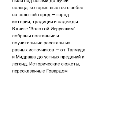
пыли под ногами до лучей
солнца, которые льются с небес
на золотой город — город
истории, традиции и надежды.
В книге “Золотой Иерусалим”
собраны поэтичные и
поучительные рассказы из
разных источников — от Талмуда
и Мидраша до устных преданий и
легенд. Исторические сюжеты,
пересказанные Говардом
Шварцем, помогут постичь суть
еврейской традиции и увидеть
красоту и мудрость текстов,
которые помогли этому народу
выжить.