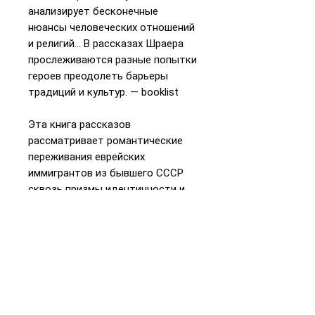
анализирует бесконечные
нюансы человеческих отношений
и религий… В рассказах Шраера
прослеживаются разные попытки
героев преодолеть барьеры
традиций и культур. — booklist
Эта книга рассказов
рассматривает романтические
переживания еврейских
иммигрантов из бывшего СССР
сквозь призмы идентичности и
смешанных браков. Но при этом
книга избегает полемичности и
приглашает читателей к
разговору, словно кафе на
открытом воздухе. — the jewish
advocate