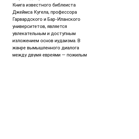
Книга известного библеиста
Джеймса Кугела, профессора
Гарвардского и Бар-Иланского
университетов, является
увлекательным и доступным
изложением основ иудаизма. В
жанре вымышленного диалога
между двумя евреями — пожилым
банкиром и молодым поэтом —
автор рассказывает о проблемах
и задачах современного
еврейства.
📞
+972 54-452-4969
Телефон и
WhatsApp