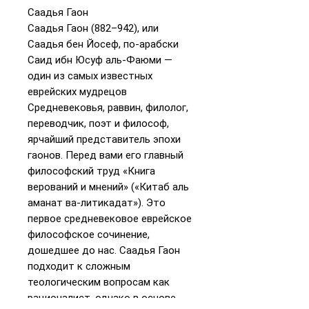
Саадья Гаон
Саадья Гаон (882–942), или
Саадья бен Йосеф, по-арабски
Саид ибн Юсуф аль-Фаюми —
один из самых известных
еврейских мудрецов
Средневековья, раввин, филолог,
переводчик, поэт и философ,
ярчайший представитель эпохи
гаонов. Перед вами его главный
философский труд «Книга
верований и мнений» («Китаб аль
аманат ва-литикадат»). Это
первое средневековое еврейское
философское сочинение,
дошедшее до нас. Саадья Гаон
подходит к сложным
теологическим вопросам как
рационалист, однако в основе