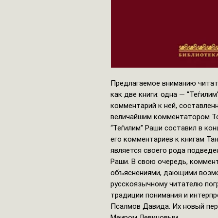
Предлагаемое вниманию читат
как две книги: одна — “Теѓилим
комментарий к ней, составлен
величайшим комментатором То
“Теѓилим” Раши составил в кон
его комментариев к книгам Та
является своего рода подведе
Раши. В свою очередь, комме
объяснениями, дающими возм
русскоязычному читателю погр
традиции понимания и интерпр
Псалмов Давида. Их новый пер
Меиром Левиновым.