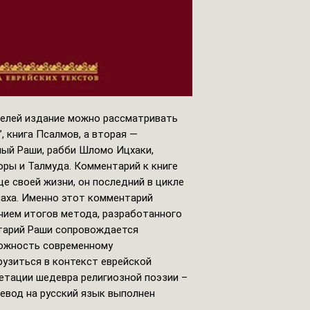
елей издание можно рассматривать
”, книга Псалмов, а вторая —
ный Раши, рабби Шломо Ицхаки,
ры и Талмуда. Комментарий к книге
це своей жизни, он последний в цикле
наха. Именно этот комментарий
нием итогов метода, разработанного
нтарий Раши сопровождается
ожность современному
узиться в контекст еврейской
етации шедевра религиозной поэзии –
евод на русский язык выполнен