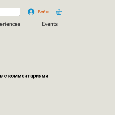
Войти
eriences
Events
в с комментариями