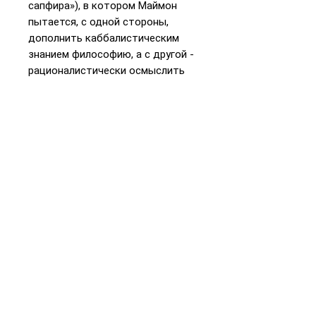
сапфира»), в котором Маймон
пытается, с одной стороны,
дополнить каббалистическим
знанием философию, а с другой -
рационалистически осмыслить
каббалу.
В серии «Наследие Соломона
Маймона» данное сочинение
издается с приложением
факсимиле самой рукописи и
статьей профессора Тель-
Авивского университета Гидеона
Фройденталя «Творческое
развитие Соломона Маймона: от
каббалы к философскому
рационализму».