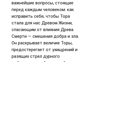
важнейшие вопросы, стоящие
перед каждым человеком: как
исправить себя, чтобы Тора
стала для нас Древом Жизни,
спасающим от влияния Древа
Смерти — смешения добра и зла.
Он раскрывает величие Торы,
предостерегает от ухищрений и
разящих стрел дурного
побуждения, заблуждений
чуждой мудрости, горькие воды
которой умерщвляют душу,
говорит о смысле заповедей и
сути служения
📞
+972 54-452-4969