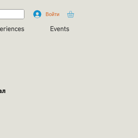
Войти
eriences
Events
ал