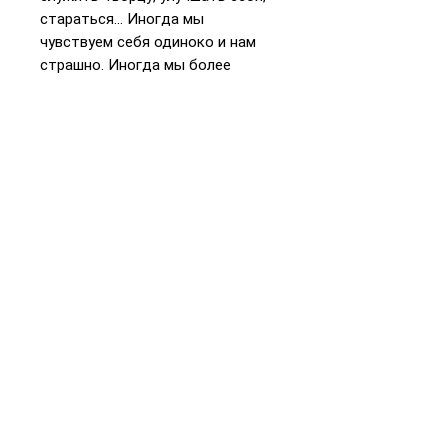
стараться… Иногда мы
чувствуем себя одиноко и нам
страшно. Иногда мы более
оптимистичны. Это как гора, на
которую, кажется, невозможно
подняться… Мы, словно главный
герой книги….
Приятного чтения!
Книга уже получила тёплый
отклик у родителей и педагогов.
Хана Зельцер - любящая мама,
лектор, преподаватель еврейских
традиций и блоггер.
📞
+972 54-452-4969