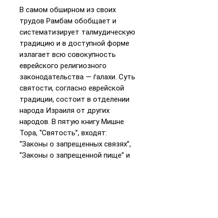
В самом обширном из своих
трудов Рамбам обобщает и
систематизирует талмудическую
традицию и в доступной форме
излагает всю совокупность
еврейского религиозного
законодательства — ѓалахи. Суть
святости, согласно еврейской
традиции, состоит в отделении
народа Израиля от других
народов. В пятую книгу Мишне
Тора, “Святость”, входят:
“Законы о запрещенных связях”,
“Законы о запрещенной пище” и
“Законы о забое скота”,
регламентирующие контакты
евреев с народами мира. Впервые
публикуется по-русски
полностью, в точном