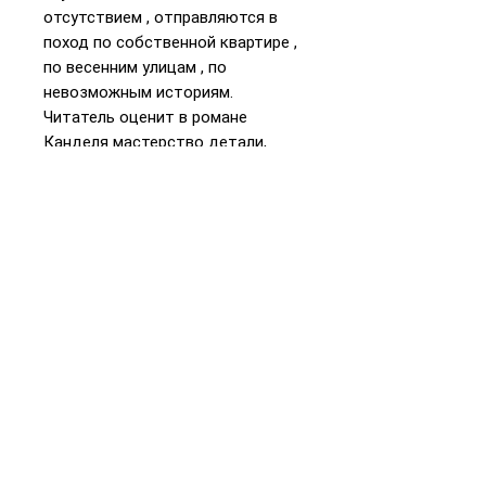
отсутствием , отправляются в
поход по собственной квартире ,
по весенним улицам , по
невозможным историям.
Читатель оценит в романе
Канделя мастерство детали,
диалога ,маленьких историй и
музыкально ритмичных
переходов.
📞
+972 54-452-4969
Телефон и
WhatsApp
Подарочная карта
«Книжники Израиль»
Интернет-магазин и