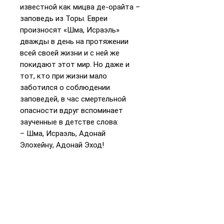
известной как мицва де-орайта –
заповедь из Торы. Евреи
произносят «Шма, Исраэль»
дважды в день на протяжении
всей своей жизни и с ней же
покидают этот мир. Но даже и
тот, кто при жизни мало
заботился о соблюдении
заповедей, в час смертельной
опасности вдруг вспоминает
заученные в детстве слова:
– Шма, Исраэль, Адонай
Элохейну, Адонай Эход!
– Слушай, Израиль: Господь – Бог
наш, Господь один!
Желаем вам успеха, и пусть
жизнь вашего ребенка будет как
можно более счастливой и
долгой.