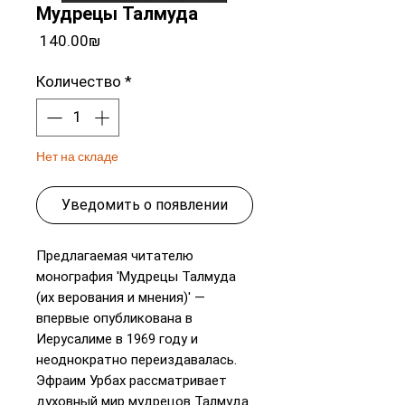
Мудрецы Талмуда
Цена
‏140.00 ‏₪
Количество
*
Нет на складе
Уведомить о появлении
Предлагаемая читателю
монография 'Мудрецы Талмуда
(их верования и мнения)' —
впервые опубликована в
Иерусалиме в 1969 году и
неоднократно переиздавалась.
Эфраим Урбах рассматривает
духовный мир мудрецов Талмуда