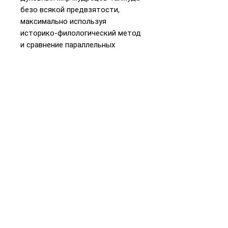
безо всякой предвзятости,
максимально используя
историко-филологический метод
и сравнение параллельных
источников.. Этот богатый
духовный мир откроется теперь
и русскому читателю.
📞
+972 55-3074582
WhatsApp
Телефон и
Подарочная карта
«Книжники Израиль»
Интернет-магазин и
доставка
Политика конфиденциальности