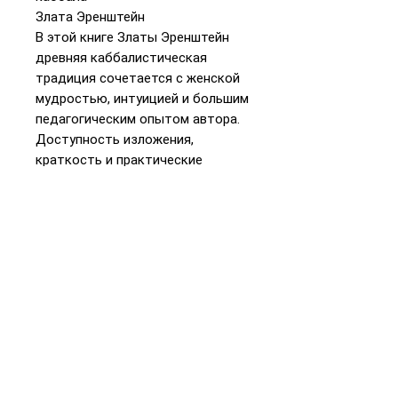
Злата Эренштейн
В этой книге Златы Эренштейн
древняя каббалистическая
традиция сочетается с женской
мудростью, интуицией и большим
педагогическим опытом автора.
Доступность изложения,
краткость и практические
советы позволят читателю
выбрать иной ракурс при взгляде
на многие проблемы и найти пути
к их преодолению.
📞
+972 54-452-4969
Телефон и
WhatsApp