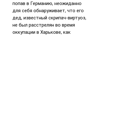
попав в Германию, неожиданно
для себя обнаруживает, что его
дед, известный скрипач-виртуоз,
не был расстрелян во время
оккупации в Харькове, как
считали его родные и близкие, а
чудом выжил. Заинтригованный,
Иосиф расследует эту историю.
📞
+972 54-452-4969
Телефон и
WhatsApp
Подарочная карта
«Книжники Израиль»
Интернет-магазин и
доставка