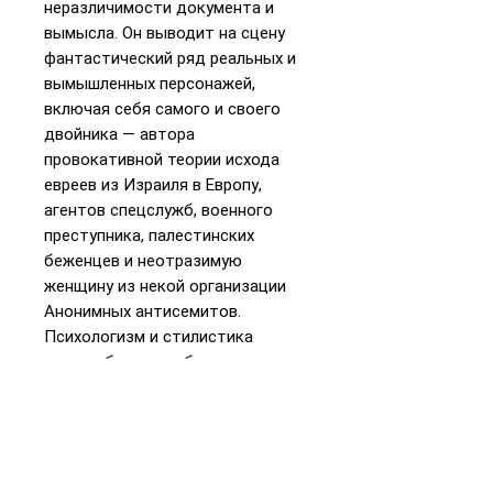
неразличимости документа и
вымысла. Он выводит на сцену
фантастический ряд реальных и
вымышленных персонажей,
включая себя самого и своего
двойника — автора
провокативной теории исхода
евреев из Израиля в Европу,
агентов спецслужб, военного
преступника, палестинских
беженцев и неотразимую
женщину из некой организации
Анонимных антисемитов.
Психологизм и стилистика
романа будут особенно
интересны русскому читателю —
ведь сам повествователь
находит в нем отзвуки Ф. М.
Достоевского. За это
произведение автор был