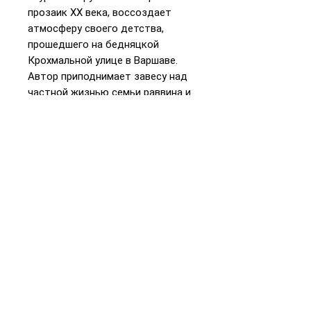
прозаик XX века, воссоздает
атмосферу своего детства,
прошедшего на бедняцкой
Крохмальной улице в Варшаве.
Автор приподнимает завесу над
частной жизнью семьи раввина и
дает читателю возможность
подробно познакомиться с ее
укладом.
📞
+972 54-452-4969
Телефон и
WhatsApp
Подарочная карта
«Книжники Израиль»
Интернет-магазин и