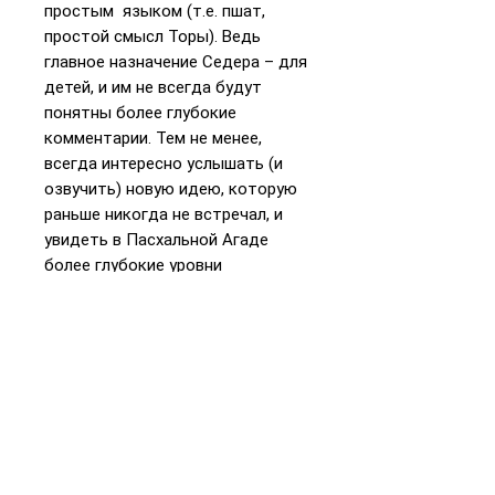
простым языком (т.е. пшат,
простой смысл Торы). Ведь
главное назначение Седера – для
детей, и им не всегда будут
понятны более глубокие
комментарии. Тем не менее,
всегда интересно услышать (и
озвучить) новую идею, которую
раньше никогда не встречал, и
увидеть в Пасхальной Агаде
более глубокие уровни
понимания.
Надеюсь, эта книга послужит
хорошим дополнительным
источником объяснений для
проведения Пасхального Седера.