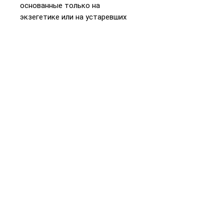
основанные только на
экзегетике или на устаревших
научных представлениях, а
тексты перевода приведены в
соответствие с современным
уровнем исследований Еврейской
Библии. Перевод сопровождают
примечания филологического
характера и историко-реальные
комментарии, необходимые для
адекватного понимания
библейского текста.
📞
+972 54-452-4969
Телефон и
WhatsApp