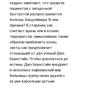
кедры» замечают, что среди их
пациентов с загадочной
быстротой распространяется
болезнь Альцгеймера. В чем
причина? В старении, как
считают врачи, или в кознях
террористов, замысливших таким
образом приблизить конец
света, как предполагает
отошедший от дел ученый Джо
Бернстайн. Чтобы докопаться до
истины, Джо Бернстайн внедряет
в несколько кафкианский мир
больницы группу своих друзей с
их уже взрослыми детьми.
«Полкоролевства» —
уморительно смешной и вместе с
тем пронзительно горький
рассказ о том, как живут, любят