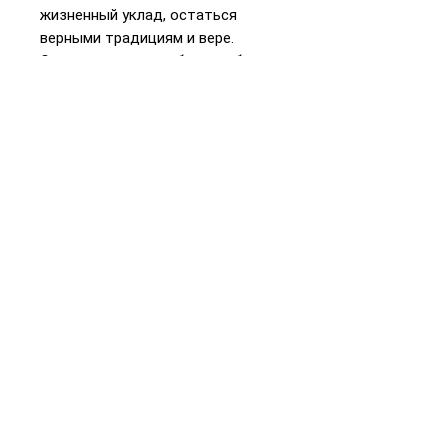
жизненный уклад, остаться
верными традициям и вере.
Существует ли свобода выбора
или все предопределено свыше?
В какой мере человек ответствен
за свои поступки, к каким
последствиям они могут
привести? Эти вопросы мучают
героев романа.На русском языке
печатается впервые.
📞
+972 54-452-4969
Телефон и
WhatsApp