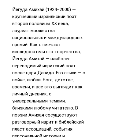
Йегуда Амихай (1924–2000) —
крупнейший израильский поэт
второй половины ХХ века,
лауреат множества
национальных и международных
премий. Как отмечают
исследователи его творчества,
Йегуда Амихай — наиболее
переводимый ивритский поэт
после царя Давида. Его стихи — о
войне, любви, Боге, детстве,
времени, и все это выглядит как
личный дневник, с
универсальными темами,
близкими любому читателю. В
поэзии Амихая сосуществуют
разговорный иврит и библейский
пласт ассоциаций, события
персональной истории и