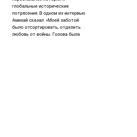
глобальные исторические
потрясения. В одном из интервью
Амихай сказал: «Моей заботой
было отсортировать, отделить
любовь от войны. Голова была
занята любовью, а история в это
время была полна опасностей,
новостей об убийствах, известий
о Холокосте. Это то, что я
вложил в свои стихи».
Составитель и переводчик книги
избранных стихотворений
Йегуды Амихая — известный
русский поэт Александр Бараш,
живущий в Иерусалиме с 1989
года.