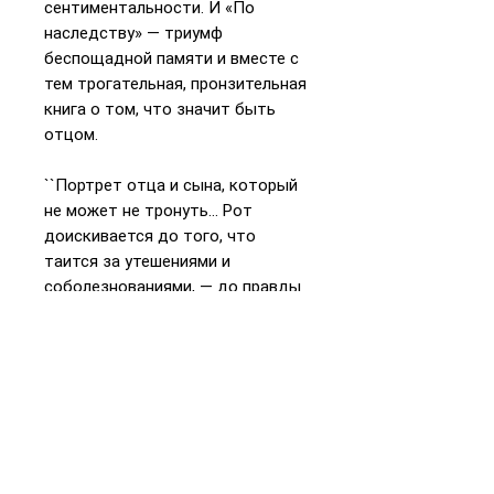
сентиментальности. И «По
наследству» — триумф
беспощадной памяти и вместе с
тем трогательная, пронзительная
книга о том, что значит быть
отцом.
``Портрет отца и сына, который
не может не тронуть… Рот
доискивается до того, что
таится за утешениями и
соболезнованиями, — до правды
о себе и об отце, о смерти, о
страхе смерти и узнает,
насколько уязвимы все, кто
любит``. — Свен Биркетс, Chicago
Tribune
“«По наследству» — чудо
мастерства и мощи… Это триумф