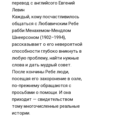
перевод с английсого Евгений
Левин
Каждый, кому посчастливилось
общаться с Любавичским Ребе
рабби Менахемом-Мендлом
Шнеерсоном (1902–1994),
рассказывает о его невероятной
способности глубоко вникнуть в
любую проблему, найти нужные
слова и дать мудрый совет.
После кончины Ребе люди,
посещая его захоронение в оэле,
по-прежнему обращаются с
просьбами о помощи. И она
приходит — свидетельством
тому многочисленные реальные
истории.
Эта книга будет полезна всем,
кто намеревается посетить оэль,
чтобы помолиться на могиле