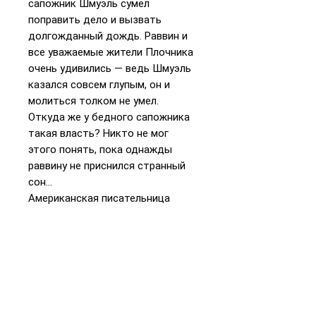
сапожник Шмуэль сумел
поправить дело и вызвать
долгожданный дождь. Раввин и
все уважаемые жители Плочника
очень удивились — ведь Шмуэль
казался совсем глупым, он и
молиться толком не умел.
Откуда же у бедного сапожника
такая власть? Никто не мог
этого понять, пока однажды
раввину не приснился странный
сон…
Американская писательница
Франсин Проуз и художник Марк
Подвал разгадали тайну Шмуэля,
тайну святых Ламед-вавников. и
пересказали эту старинн