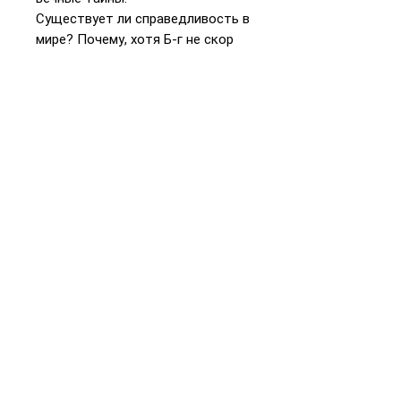
Существует ли справедливость в
мире? Почему, хотя Б-г не скор
на гнев и полон милосердия,
список проклятий намного
длиннее списка благословений?
Почему эпоха пророков
закончилась? Почему Тора
(особенно книга Берешит) полна
запутанных семейных историй о
любви и ненависти? На эти и
многие другие вопросы есть
ответы в этой книге.
📞
+972 54-452-4969
Телефон и
WhatsApp