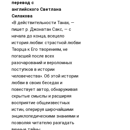
перевод с
английского Светлана
Силакова
«В действительности Танах, —
пишет р. Джонатан Сакс, — с
начала до конца, всецело
история любви: страстной любви
Творца к Его творениям, не
погасшей после всех
разочарований и вероломных
поступков в истории
человечества». Об этой истории
любви в своих беседах и
повествует автор, обнаруживая
скрытые смыслы и расширяя
восприятие общеизвестных
истин, оперируя широчайшими
энциклопедическими знаниями и
позволяя читателю разгадать
вечные тайны.