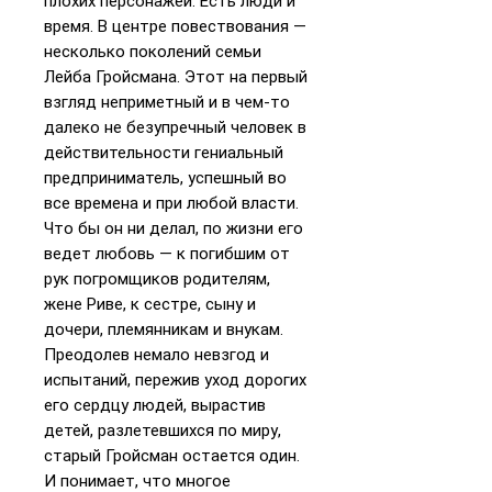
плохих персонажей. Есть люди и
время. В центре повествования —
несколько поколений семьи
Лейба Гройсмана. Этот на первый
взгляд неприметный и в чем-то
далеко не безупречный человек в
действительности гениальный
предприниматель, успешный во
все времена и при любой власти.
Что бы он ни делал, по жизни его
ведет любовь — к погибшим от
рук погромщиков родителям,
жене Риве, к сестре, сыну и
дочери, племянникам и внукам.
Преодолев немало невзгод и
испытаний, пережив уход дорогих
его сердцу людей, вырастив
детей, разлетевшихся по миру,
старый Гройсман остается один.
И понимает, что многое