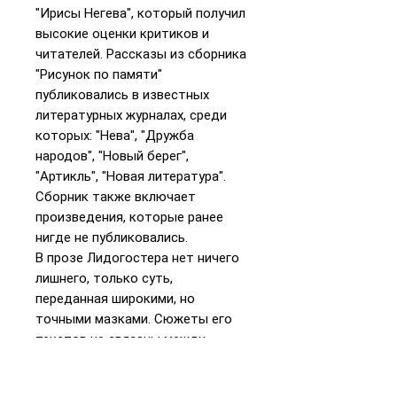
"Ирисы Негева", который получил
высокие оценки критиков и
читателей. Рассказы из сборника
"Рисунок по памяти"
публиковались в известных
литературных журналах, среди
которых: "Нева", "Дружба
народов", "Новый берег",
"Артикль", "Новая литература".
Сборник также включает
произведения, которые ранее
нигде не публиковались.
В прозе Лидогостера нет ничего
лишнего, только суть,
переданная широкими, но
точными мазками. Сюжеты его
текстов не связаны между
собой. Но тем не менее,
выполнены в одном настроении.