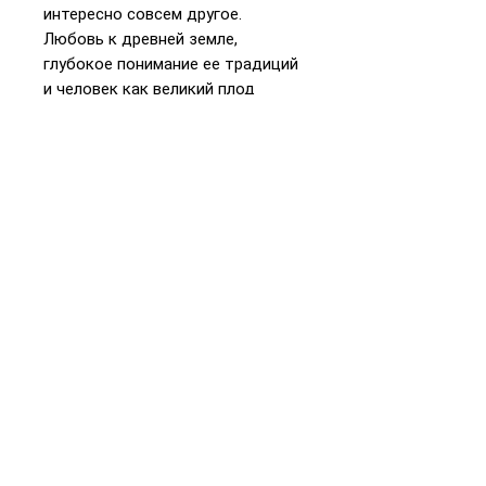
интересно совсем другое.
Любовь к древней земле,
глубокое понимание ее традиций
и человек как великий плод
синтеза природы и культуры,
ведущий диалог со своим
Творцом, — вот о чем хочет
говорить с читателем Хана-Браха
Сигельбаум. Тайны духа и хлеб
насущный — единая система, но
только человек одарен
возможностью увидеть ее
красоту и воспользоваться ей.
Это и есть «плоды Израиля».
📞
+972 54-452-4969