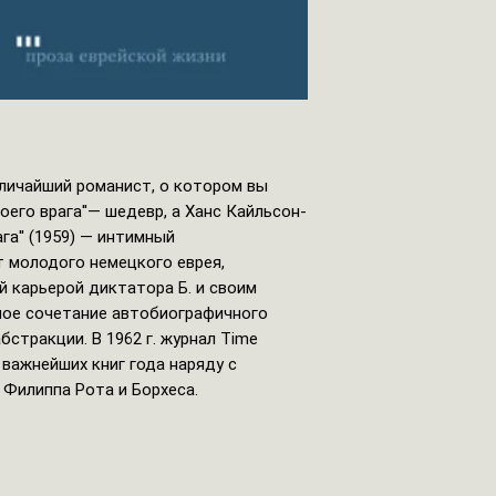
личайший романист, о котором вы
оего врага''— шедевр, а Ханс Кайльсон-
ага'' (1959) — интимный
т молодого немецкого еврея,
 карьерой диктатора Б. и своим
ное сочетание автобиографичного
стракции. В 1962 г. журнал Time
 важнейших книг года наряду с
 Филиппа Рота и Борхеса.